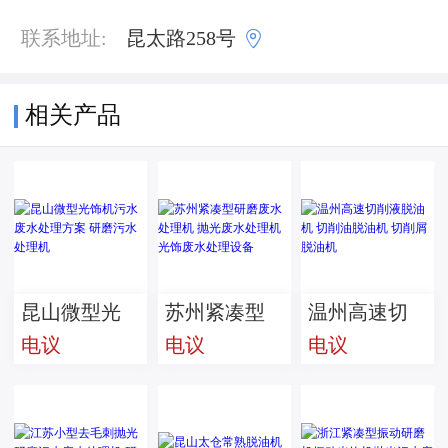

联系地址:
昆太路258号
相关产品
昆山微型光
苏州紧凑型
温州高速切
电议
电议
电议
饰机污水废
研磨废水处
削液脱油机
水处理方案
理机 抛光废
切削油脱油
研磨污水处
水处理机 光
机 切削屑脱