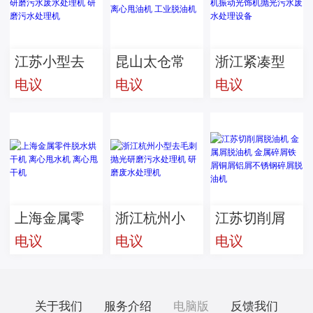
理机
饰废水处理
油机
设备
江苏小型去
昆山太仓常
浙江紧凑型
电议
电议
电议
毛刺抛光研
熟脱油机 离
振动研磨机
磨污水废水
心甩油机 工
振动光饰机
处理机 研磨
业脱油机
抛光污水废
污水处理机
水处理设备
上海金属零
浙江杭州小
江苏切削屑
电议
电议
电议
件脱水烘干
型去毛刺抛
脱油机 金属
机 离心甩水
光研磨污水
屑脱油机 金
机 离心甩干
处理机 研磨
属碎屑铁屑
关于我们
服务介绍
电脑版
反馈我们